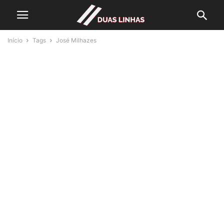
Início
Tags
José Milhazes