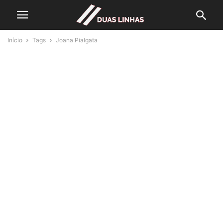
Início
Tags
Joana Pialgata