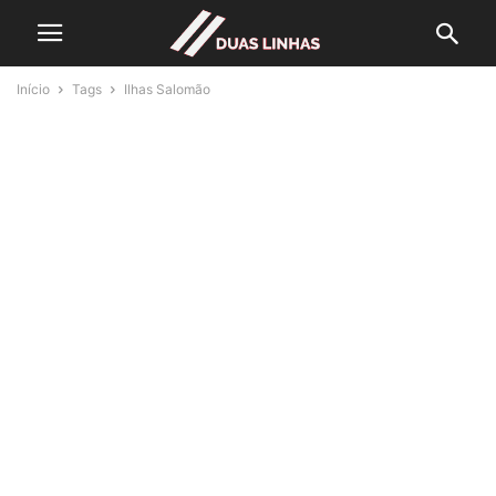
Início
Tags
Ilhas Salomão