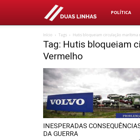
Duas
POLÍTICA
Início
Tags
Hutis bloqueiam circulação marítima
Linhas
Tag: Hutis bloqueiam c
Vermelho
INESPERADAS CONSEQUÊNCIA
DA GUERRA