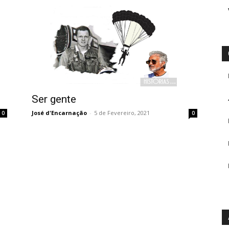
Ser gente
José d'Encarnação
-
5 de Fevereiro, 2021
0
0