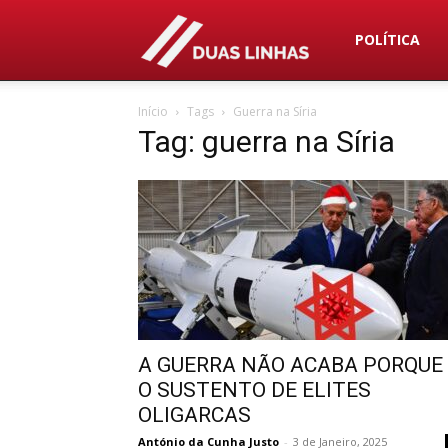
Duas
POLÍTICA
Início
Tags
Guerra na Síria
Linhas
Tag: guerra na Síria
A GUERRA NÃO ACABA PORQUE
O SUSTENTO DE ELITES
OLIGARCAS
António da Cunha Justo
-
3 de Janeiro, 2025