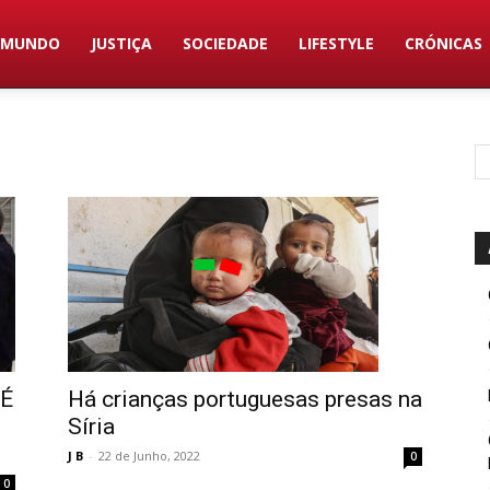
MUNDO
JUSTIÇA
SOCIEDADE
LIFESTYLE
CRÓNICAS
Há crianças portuguesas presas na
 É
Síria
J B
-
22 de Junho, 2022
0
0