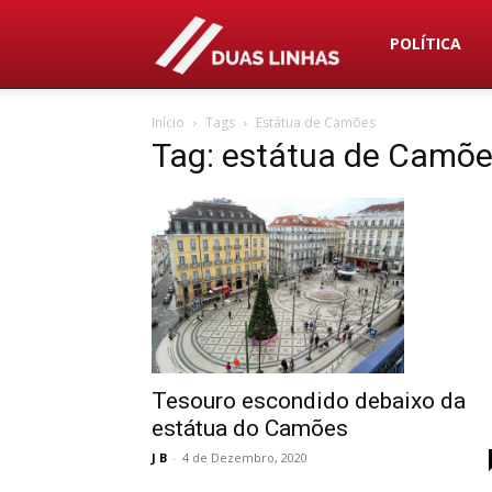
Duas
POLÍTICA
Início
Tags
Estátua de Camões
Linhas
Tag: estátua de Camõ
Tesouro escondido debaixo da
estátua do Camões
J B
-
4 de Dezembro, 2020