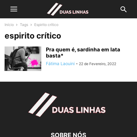
Início
Tags
Espirito crítico
espirito crítico
Pra quem é, sardinha em lata
basta*
Fátima Laouini
-
22 de Fevereiro, 2022
SOBRE NÓS