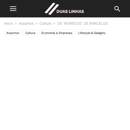
Início
Assuntos
Cultura
OS “BONECOS” DE BARCELOS
Assuntos
Cultura
Economia e Empresas
Lifestyle & Gadgets
Editorias
SOCIEDADE
Crónicas de Opinião
UM CRONISTA DE PROVÍNCIA