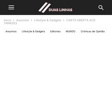
Início
Assuntos
Lifestyle & Gadgets
CARTA ABERTA AOS
YANKEES
Assuntos
Lifestyle & Gadgets
Editorias
MUNDO
Crónicas de Opinião
O ESTADO da ARTE
Política