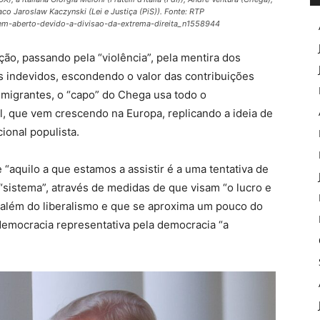
co Jaroslaw Kaczynski (Lei e Justiça (PiS)). Fonte: RTP
-em-aberto-devido-a-divisao-da-extrema-direita_n1558944
ção, passando pela “violência”, pela mentira dos
s indevidos, escondendo o valor das contribuições
emigrantes, o “capo” do Chega usa todo o
al, que vem crescendo na Europa, replicando a ideia de
ional populista.
 “aquilo a que estamos a assistir é a uma tentativa de
istema”, através de medidas de que visam “o lucro e
 além do liberalismo e que se aproxima um pouco do
a democracia representativa pela democracia “a