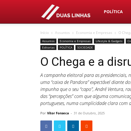
Duas
POLÍTICA
Início
Assuntos
Economia e Empresas
O Chega
Linhas
Assuntos
Economia e Empresas
Lifestyle & Gadgets
Cr
Editorias
POLÍTICA
SOCIEDADE
O Chega e a dis
A campanha eleitoral para as presidenciais, n
uma “caixa de Pandora” expectável diante do
impunha que o seu “capo”, André Ventura, rad
das “percepções” com que alguma comunicação
portugueses, numa cumplicidade clara com 
Por
Vítor Fonseca
-
31 de Outubro, 2025