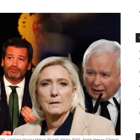
, a italiana Giorgia Meloni (Fratelli d'Italia (FdI)), André Ventura (Chega),