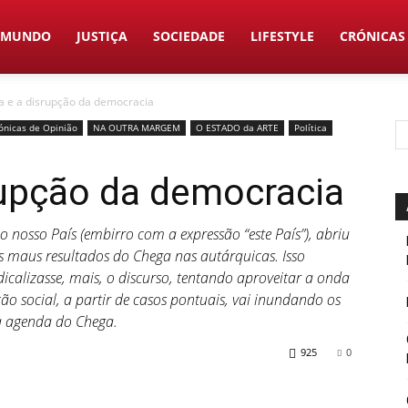
MUNDO
JUSTIÇA
SOCIEDADE
LIFESTYLE
CRÓNICAS
 e a disrupção da democracia
ónicas de Opinião
NA OUTRA MARGEM
O ESTADO da ARTE
Política
rupção da democracia
o nosso País (embirro com a expressão “este País”), abriu
s maus resultados do Chega nas autárquicas. Isso
icalizasse, mais, o discurso, tentando aproveitar a onda
 social, a partir de casos pontuais, vai inundando os
a agenda do Chega.
925
0