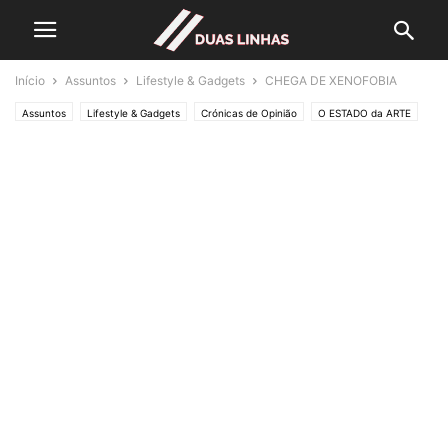
Início
Assuntos
Lifestyle & Gadgets
CHEGA DE XENOFOBIA
Assuntos
Lifestyle & Gadgets
Crónicas de Opinião
O ESTADO da ARTE
Política
Editorias
SOCIEDADE