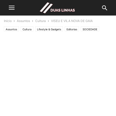
Início
Assuntos
Cultura
VISEU E VILA NOVA DE GAIA
Assuntos
Cultura
Lifestyle & Gadgets
Editorias
SOCIEDADE
Crónicas de Opinião
UM CRONISTA DE PROVÍNCIA