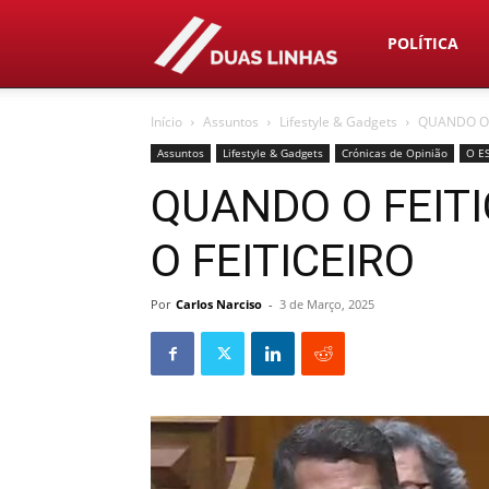
Duas
POLÍTICA
Início
Assuntos
Lifestyle & Gadgets
QUANDO O F
Linhas
Assuntos
Lifestyle & Gadgets
Crónicas de Opinião
O E
QUANDO O FEITI
O FEITICEIRO
Por
Carlos Narciso
-
3 de Março, 2025