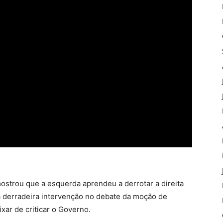
strou que a esquerda aprendeu a derrotar a direita
a derradeira intervenção no debate da moção de
ar de criticar o Governo.