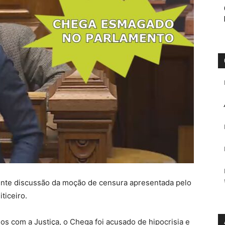
ente discussão da moção de censura apresentada pelo
iticeiro.
s com a Justiça, o Chega foi acusado de hipocrisia e