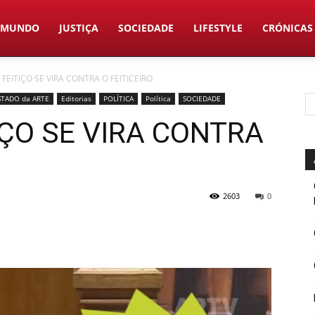
MUNDO
JUSTIÇA
SOCIEDADE
LIFESTYLE
CRÓNICAS
EITIÇO SE VIRA CONTRA O FEITICEIRO
STADO da ARTE
Editorias
POLÍTICA
Política
SOCIEDADE
ÇO SE VIRA CONTRA
2603
0