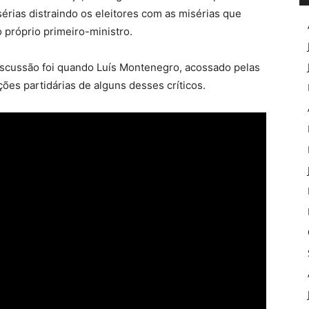
érias distraindo os eleitores com as misérias que
próprio primeiro-ministro.
scussão foi quando Luís Montenegro, acossado pelas
ções partidárias de alguns desses críticos.