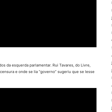
idos da esquerda parlamentar. Rui Tavares, do Livre,
censura e onde se lia “governo” sugeriu que se lesse