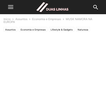
Início
Assuntos
Economia e Empresas
MUSK NAMORA NA
EUROPA
Assuntos
Economia e Empresas
Lifestyle & Gadgets
Natureza
Editorias
POLÍTICA
Política
SOCIEDADE