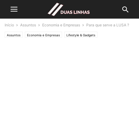
Início
Assuntos
Economia e Empresas
Para que serve a LUSA ?
Assuntos
Economia e Empresas
Lifestyle & Gadgets
Crónicas de Opinião
O ESTADO da ARTE
Política
Editorias
SOCIEDADE