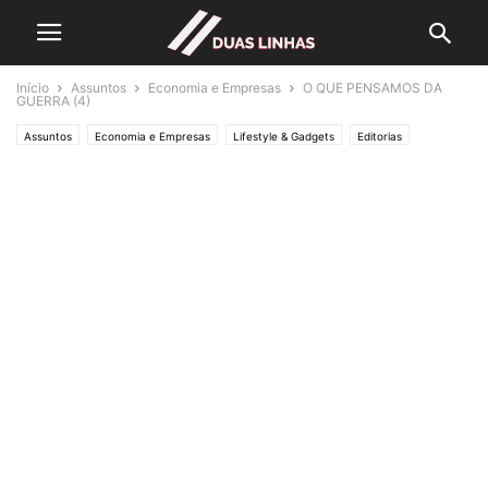
Início
Assuntos
Economia e Empresas
O QUE PENSAMOS DA
GUERRA (4)
Assuntos
Economia e Empresas
Lifestyle & Gadgets
Editorias
MUNDO
Crónicas de Opinião
O ESTADO da ARTE
Política