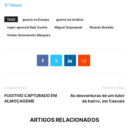
3º bloco
TAGS
guerra na Europa
guerra na Ucrânia
major-general Raúl Cunha
Miguel Szymanski
Ricardo Bordalo
Viriato Soromenho Marques
Artigo anterior
Próximo artigo
FUGITIVO CAPTURADO EM
As desventuras de um tutor
ALMOÇAGEME
de bairro, em Cascais
ARTIGOS RELACIONADOS