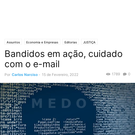
Assuntos
Economia e Empresas
Editorias
JUSTIÇA
Bandidos em ação, cuidado
Lifestyle & Gadgets
Crónicas de Opinião
O ESTADO da ARTE
Polícias & Ladrões
com o e-mail
1789
0
Por
Carlos Narciso
-
15 de Fevereiro, 2022