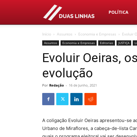
Duas
POLÍTICA
Início
Assuntos
Economia e Empresas
Evoluir 
Linhas
Assuntos
Economia e Empresas
Editorias
JUSTIÇA
L
Evoluir Oeiras, o
evolução
Por
Redação
-
16 de Junho, 2021
A coligação Evoluir Oeiras apresentou-se 
Urbano de Miraflores, a cabeça-de-lista Car
quais o programa eleitoral vai ser desenvol