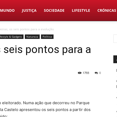
MUNDO
JUSTIÇA
SOCIEDADE
LIFESTYLE
CRÓNICAS
Oeiras, os seis pontos para a evolução
ifestyle & Gadgets
Natureza
Política
s seis pontos para a
1793
0
ao eleitorado. Numa ação que decorreu no Parque
la Castelo apresentou os seis pontos a partir dos
vido: