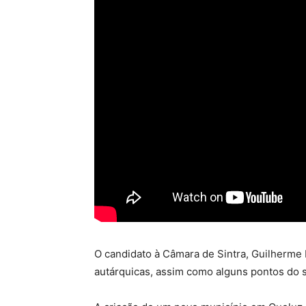
O candidato à Câmara de Sintra, Guilherme L
autárquicas, assim como alguns pontos do s