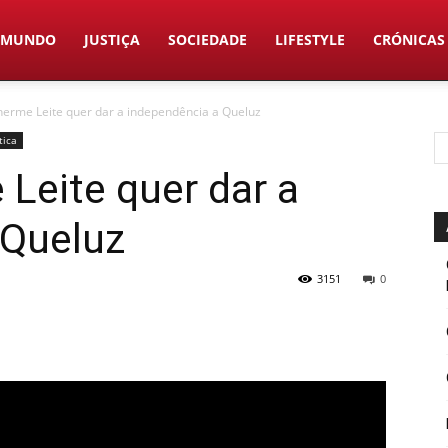
MUNDO
JUSTIÇA
SOCIEDADE
LIFESTYLE
CRÓNICAS
lherme Leite quer dar a independência a Queluz
tica
 Leite quer dar a
 Queluz
3151
0