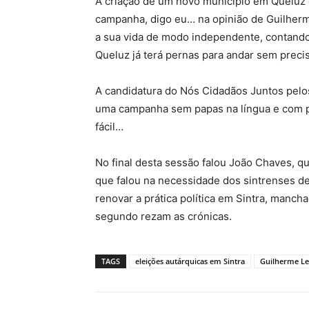
A criação de um novo município em Queluz 
campanha, digo eu… na opinião de Guilherme
a sua vida de modo independente, contando
Queluz já terá pernas para andar sem preci
A candidatura do Nós Cidadãos Juntos pelos 
uma campanha sem papas na língua e com pe
fácil…
No final desta sessão falou João Chaves, qu
que falou na necessidade dos sintrenses 
renovar a prática política em Sintra, manch
segundo rezam as crónicas.
TAGS
eleições autárquicas em Sintra
Guilherme Le