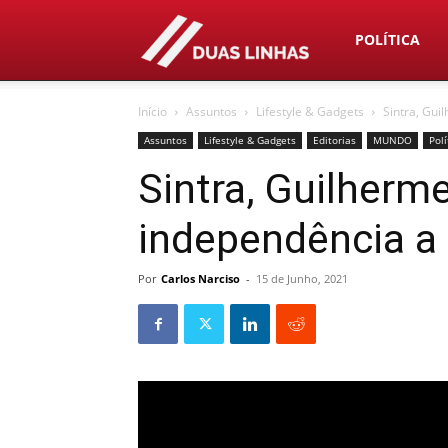
Duas
POLÍTICA
Início
Assuntos
Lifestyle & Gadgets
Sintra, Gui
Linhas
Assuntos
Lifestyle & Gadgets
Editorias
MUNDO
Polí
Sintra, Guilherme
independência a
Por
Carlos Narciso
-
15 de Junho, 2021