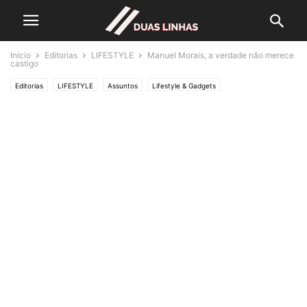
Início
Editorias
LIFESTYLE
Manuel Morais, a verdade não merece
castigo
Editorias
LIFESTYLE
Assuntos
Lifestyle & Gadgets
Polícias & Ladrões
Política