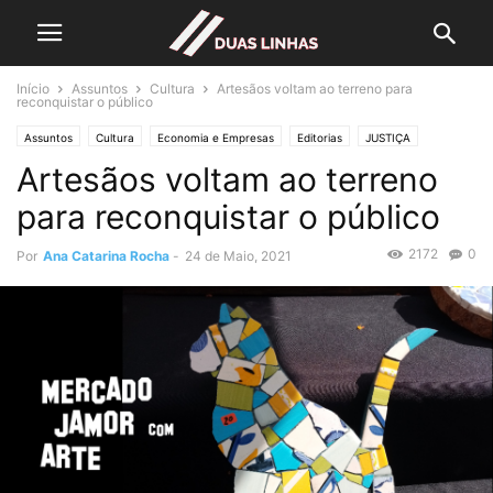
Início
Assuntos
Cultura
Artesãos voltam ao terreno para
reconquistar o público
Assuntos
Cultura
Economia e Empresas
Editorias
JUSTIÇA
Artesãos voltam ao terreno
Lifestyle & Gadgets
para reconquistar o público
2172
0
Por
Ana Catarina Rocha
-
24 de Maio, 2021