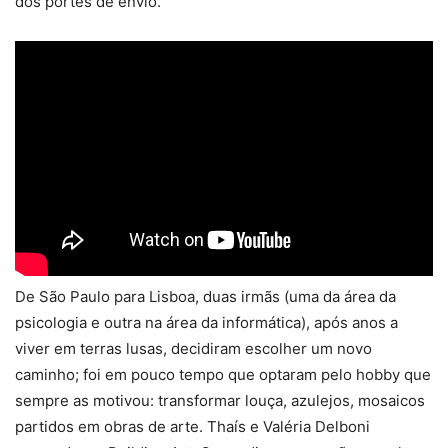
dos portes de envio.
De São Paulo para Lisboa, duas irmãs (uma da área da
psicologia e outra na área da informática), após anos a
viver em terras lusas, decidiram escolher um novo
caminho; foi em pouco tempo que optaram pelo hobby que
sempre as motivou: transformar louça, azulejos, mosaicos
partidos em obras de arte. Thaís e Valéria Delboni