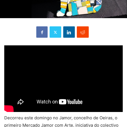
Decorreu este domingo no Jamor, concelho de Oeiras, o
primeiro Mercado Jamor com Arte, iniciativa do colectivo