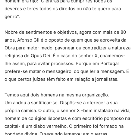
homem era rijo: “Ó entras para cumprires todos os
deveres e teres todos os direitos ou não te quero para
genro”.
Nobre de sentimentos e objetivos, agora com mais de 80
anos, Afonso Gil é o oposto de quem que se aproveita da
Obra para meter medo, pavonear ou contradizer a natureza
religiosa do Opus Dei. É o caso do senhor X, chamemos-
lhe assim, para evitar processos. Porque em Portugal
prefere-se matar o mensageiro, do que ler a mensagem. É
o que certos juízes têm feito em relação a jornalistas.
Temos aqui dois homens na mesma organização.
Um andou a santificar-se. Dispôs-se a oferecer a sua
própria camisa. O outro, o senhor X -bem instalado na vida,
homem de colégios lisboetas e com escritório pomposo na
capital- é um diabo vermelho. O primeiro foi formado na
bondade divina. O segundo
lamaçou
em guerras.