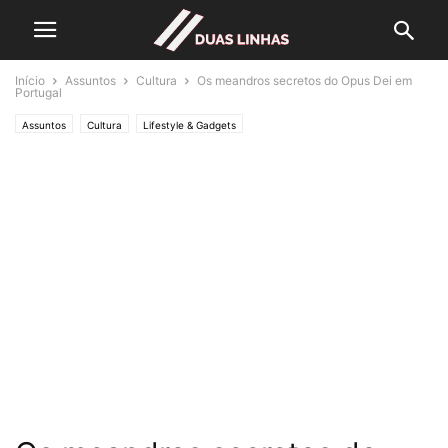
Início
Assuntos
Cultura
Os meandros secretos do Opus Dei em
Portugal
Assuntos
Cultura
Lifestyle & Gadgets