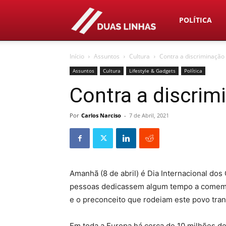
Duas
POLÍTICA
Início
Assuntos
Cultura
Contra a discriminação
Linhas
Assuntos
Cultura
Lifestyle & Gadgets
Política
Contra a discrim
Por
Carlos Narciso
-
7 de Abril, 2021
Amanhã (8 de abril) é Dia Internacional do
pessoas dedicassem algum tempo a comemor
e o preconceito que rodeiam este povo tran
Em toda a Europa há cerca de 10 milhões de