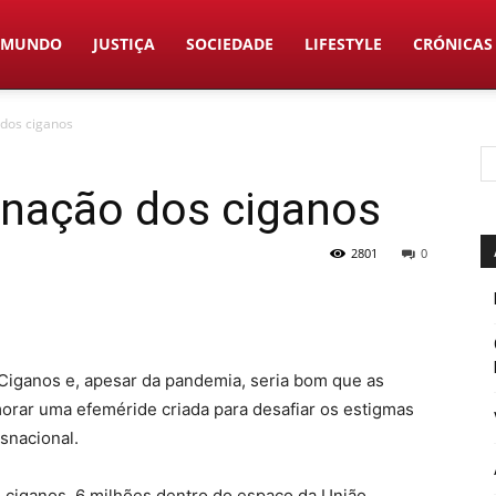
MUNDO
JUSTIÇA
SOCIEDADE
LIFESTYLE
CRÓNICAS
 dos ciganos
inação dos ciganos
2801
0
s Ciganos e, apesar da pandemia, seria bom que as
ar uma efeméride criada para desafiar os estigmas
snacional.
 ciganos, 6 milhões dentro do espaço da União