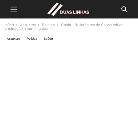
Início
Assuntos
Política
Covid-19: Jerónimo de Sousa critica
vacinação a conta-gotas
Assuntos
Política
Saúde