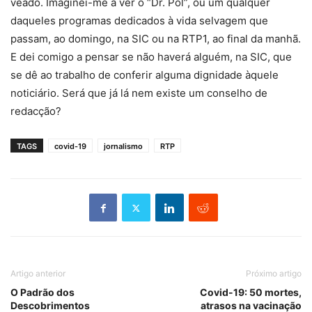
veado. Imaginei-me a ver o “Dr. Pol”, ou um qualquer
daqueles programas dedicados à vida selvagem que
passam, ao domingo, na SIC ou na RTP1, ao final da manhã.
E dei comigo a pensar se não haverá alguém, na SIC, que
se dê ao trabalho de conferir alguma dignidade àquele
noticiário. Será que já lá nem existe um conselho de
redacção?
TAGS
covid-19
jornalismo
RTP
Artigo anterior
Próximo artigo
O Padrão dos
Covid-19: 50 mortes,
Descobrimentos
atrasos na vacinação