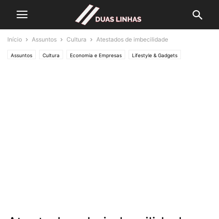
Início
Assuntos
Cultura
Atestados de imbecilidade
Assuntos
Cultura
Economia e Empresas
Lifestyle & Gadgets
Crónicas de Opinião
O ESTADO da ARTE
Política
Saúde