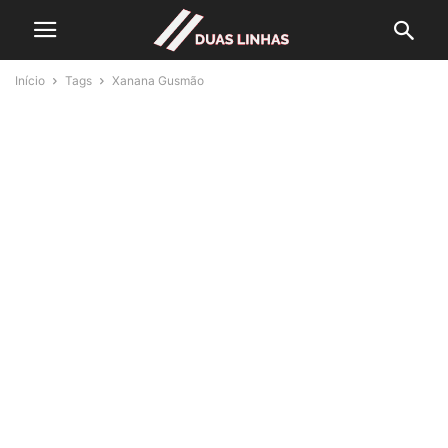
Início
Tags
Xanana Gusmão