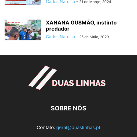
Carlos Narciso
-
21 de Março, 2024
XANANA GUSMÃO, instinto
predador
Carlos Narciso
-
25 de Maio, 2023
SOBRE NÓS
Contato:
geral@duaslinhas.pt