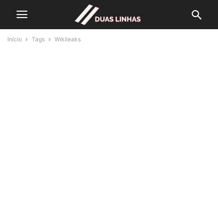
Início
Tags
Wikileaks