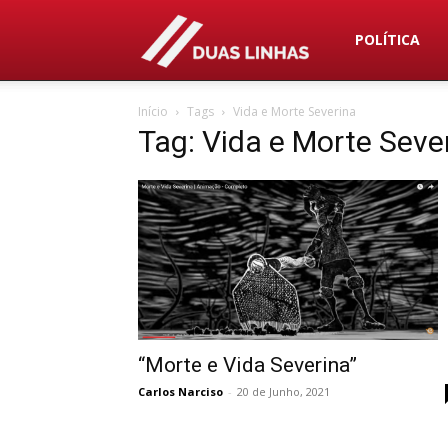
Duas
POLÍTICA
Início
Tags
Vida e Morte Severina
Linhas
Tag: Vida e Morte Seve
“Morte e Vida Severina”
Carlos Narciso
-
20 de Junho, 2021