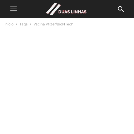
Início
Tags
Vacina Pfizer/BioNTech