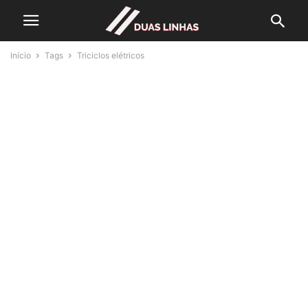
Início
Tags
Triciclos elétricos