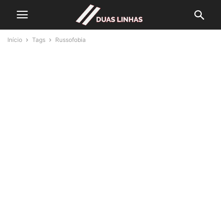
Início
Tags
Russofobia