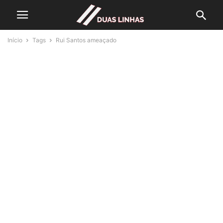
Início
Tags
Rui Santos ameaçado