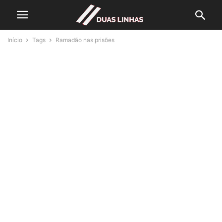
Início
Tags
Ramadão nas prisões