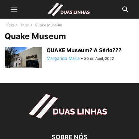
Início
Tags
Quake Museum
Quake Museum
QUAKE Museum? A Sério???
Margarida Maria
-
30 de Abril, 2022
SOBRE NÓS