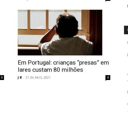
Em Portugal: crianças “presas” em
lares custam 80 milhões
J B
-
21 de Abril, 2021
0
0