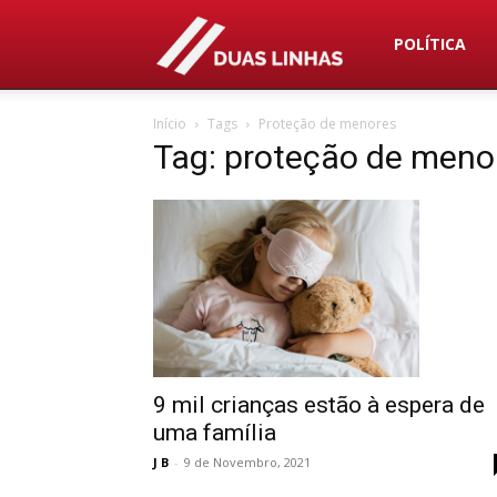
Duas
POLÍTICA
Início
Tags
Proteção de menores
Linhas
Tag: proteção de meno
9 mil crianças estão à espera de
uma família
J B
-
9 de Novembro, 2021