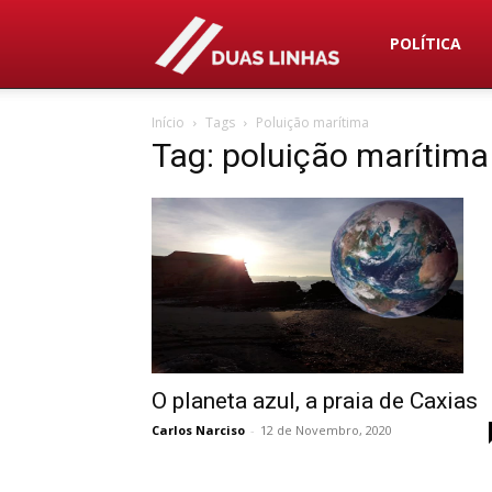
Duas
POLÍTICA
Início
Tags
Poluição marítima
Linhas
Tag: poluição marítima
O planeta azul, a praia de Caxias
Carlos Narciso
-
12 de Novembro, 2020