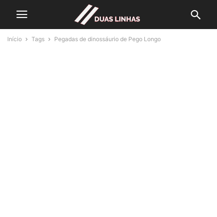
Início
Tags
Pegadas de dinossáurio de Pego Longo