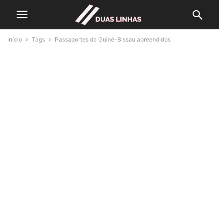
Início
Tags
Passaportes da Guiné-Bissau apreendidos