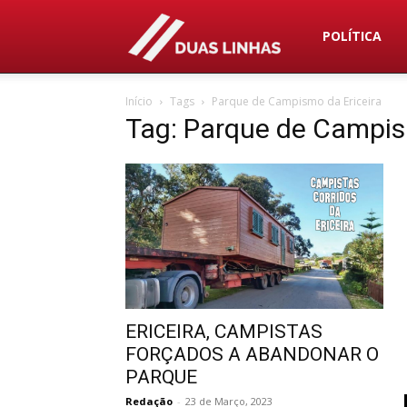
Duas
POLÍTICA
Início
Tags
Parque de Campismo da Ericeira
Linhas
Tag: Parque de Campis
ERICEIRA, CAMPISTAS
FORÇADOS A ABANDONAR O
PARQUE
Redação
-
23 de Março, 2023