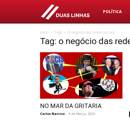
Duas
POLÍTICA
Início
Tags
O negócio das redes sociais
Linhas
Tag: o negócio das red
NO MAR DA GRITARIA
Carlos Narciso
-
9 de Março, 2024