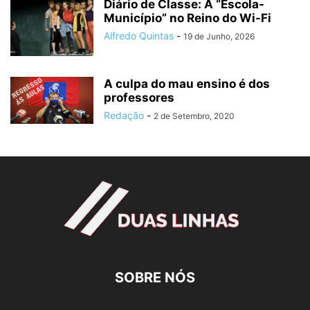
Diário de Classe: A “Escola-
Município” no Reino do Wi-Fi
Alfredo Quintas
-
19 de Junho, 2026
A culpa do mau ensino é dos
professores
Redação
-
2 de Setembro, 2020
SOBRE NÓS