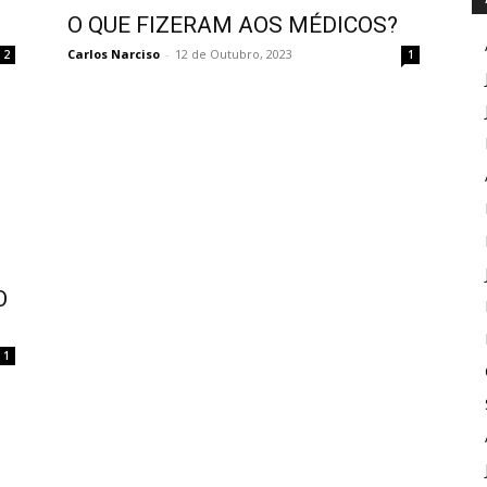
O QUE FIZERAM AOS MÉDICOS?
Carlos Narciso
-
12 de Outubro, 2023
1
2
O
1