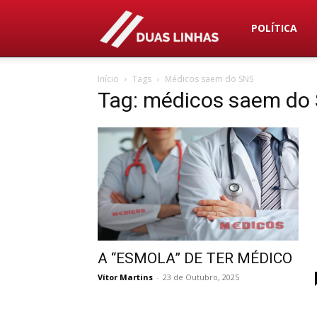
Duas
POLÍTICA
Início
Tags
Médicos saem do SNS
Linhas
Tag: médicos saem do
A “ESMOLA” DE TER MÉDICO
Vítor Martins
-
23 de Outubro, 2025