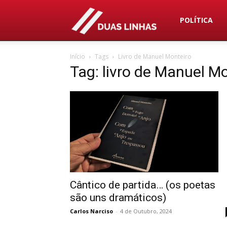
Duas
POLÍTICA
Início
Tags
Livro de Manuel Monteiro
Linhas
Tag: livro de Manuel M
Cântico de partida… (os poetas
são uns dramáticos)
Carlos Narciso
-
4 de Outubro, 2024