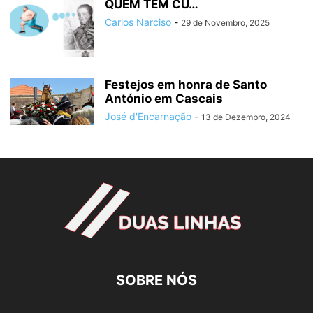
QUEM TEM CU…
Carlos Narciso
-
29 de Novembro, 2025
Festejos em honra de Santo
António em Cascais
José d'Encarnação
-
13 de Dezembro, 2024
SOBRE NÓS