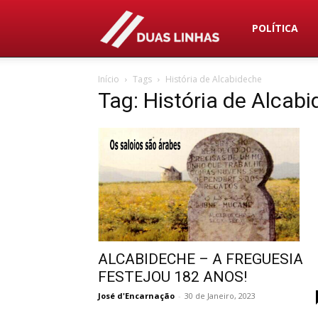
Duas
POLÍTICA
Início
Tags
História de Alcabideche
Linhas
Tag: História de Alcab
ALCABIDECHE – A FREGUESIA
FESTEJOU 182 ANOS!
José d'Encarnação
-
30 de Janeiro, 2023