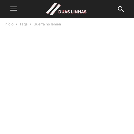
Início
Tags
Guerra no Iémen