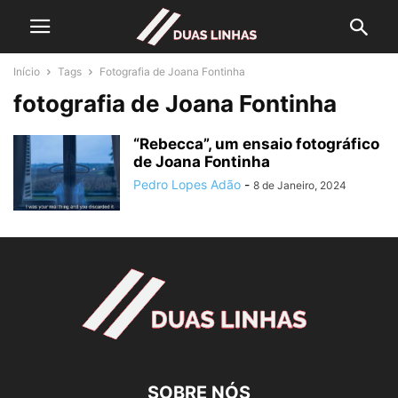
Início
Tags
Fotografia de Joana Fontinha
fotografia de Joana Fontinha
“Rebecca”, um ensaio fotográfico
de Joana Fontinha
Pedro Lopes Adão
-
8 de Janeiro, 2024
SOBRE NÓS