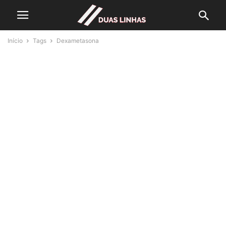
Início
Tags
Dexametasona