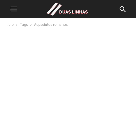
Início
Tags
Aquedutos romanos